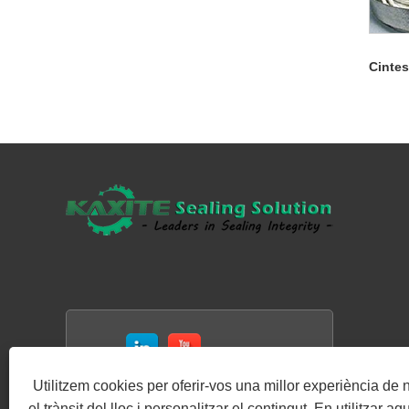
Cintes
Utilitzem cookies per oferir-vos una millor experiència de 
el trànsit del lloc i personalitzar el contingut. En utilitzar a