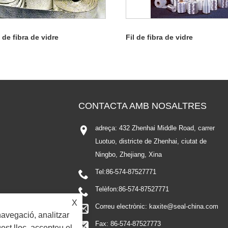
 de fibra de vidre
Fil de fibra de vidre
CONTACTA AMB NOSALTRES
adreça: 432 Zhenhai Middle Road, carrer
Luotuo, districte de Zhenhai, ciutat de
Ningbo, Zhejiang, Xina
Tel:
86-574-87527771
Telèfon:
86-574-87527771
X
Correu electrònic:
kaxite@seal-china.com
navegació, analitzar
Fax: 86-574-87527773
quest lloc, accepteu el