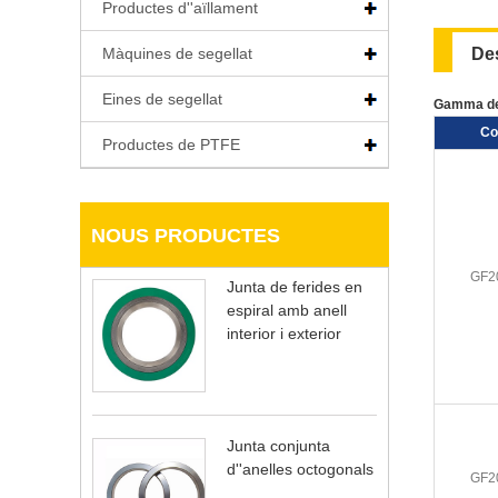
Productes d''aïllament
Màquines de segellat
De
Eines de segellat
Gamma de 
Co
Productes de PTFE
NOUS PRODUCTES
GF2
Junta de ferides en
espiral amb anell
interior i exterior
Junta conjunta
d''anelles octogonals
GF2