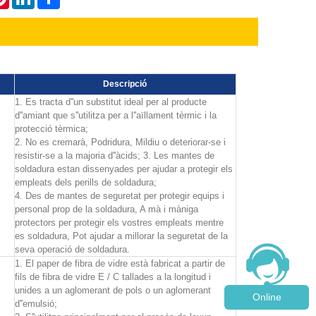
Descripció
1. Es tracta d''un substitut ideal per al producte
d''amiant que s''utilitza per a l''aïllament tèrmic i la
protecció tèrmica;
2. No es cremarà, Podridura, Mildiu o deteriorar-se i
resistir-se a la majoria d''àcids; 3. Les mantes de
soldadura estan dissenyades per ajudar a protegir els
empleats dels perills de soldadura;
4. Des de mantes de seguretat per protegir equips i
personal prop de la soldadura, A mà i màniga
protectors per protegir els vostres empleats mentre
es soldadura, Pot ajudar a millorar la seguretat de la
seva operació de soldadura.
1. El paper de fibra de vidre està fabricat a partir de
fils de fibra de vidre E / C tallades a la longitud i
unides a un aglomerant de pols o un aglomerant
Online
d''emulsió;