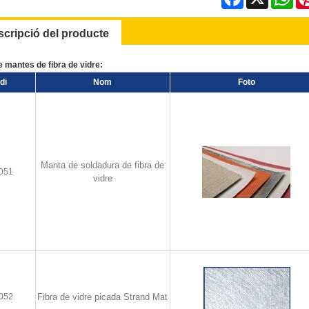
scripció del producte
mantes de fibra de vidre:
di
Nom
Foto
Manta de soldadura de fibra de
051
vidre
052
Fibra de vidre picada Strand Mat