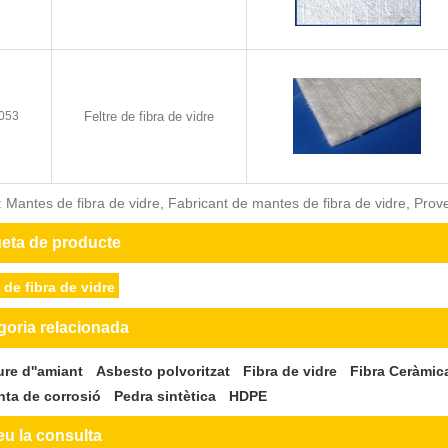
053
Feltre de fibra de vidre
 Mantes de fibra de vidre, Fabricant de mantes de fibra de vidre, Prov
ueta de producte
de fibra de vidre
goria relacionada
iure d''amiant
Asbesto polvoritzat
Fibra de vidre
Fibra Ceràmic
nta de corrosió
Pedra sintètica
HDPE
eu la consulta