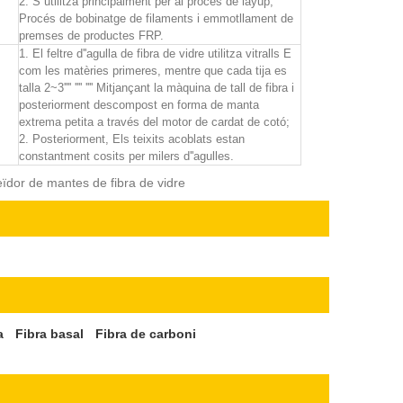
2. S''utilitza principalment per al procés de layup,
Procés de bobinatge de filaments i emmotllament de
premses de productes FRP.
1. El feltre d''agulla de fibra de vidre utilitza vitralls E
com les matèries primeres, mentre que cada tija es
talla 2~3'''' '''' '''' Mitjançant la màquina de tall de fibra i
posteriorment descompost en forma de manta
extrema petita a través del motor de cardat de cotó;
2. Posteriorment, Els teixits acoblats estan
constantment cosits per milers d''agulles.
eïdor de mantes de fibra de vidre
a
Fibra basal
Fibra de carboni