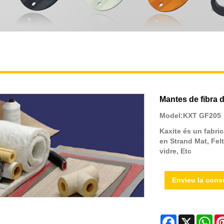
Mantes de fibra d
Model:KXT GF205
Kaxite és un fabric
en Strand Mat, Felt
vidre, Etc
Envieu la cons
Facebook
X
Wh