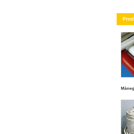
Prod
Mànega