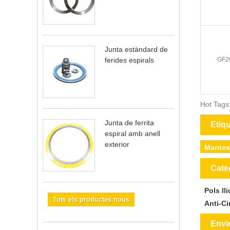
Junta estàndard de
GF2
ferides espirals
Hot Tags:
Junta de ferrita
Etiq
espiral amb anell
exterior
Mantes 
Cate
Pols ll
Tots els productes nous
Anti-Ci
Envi